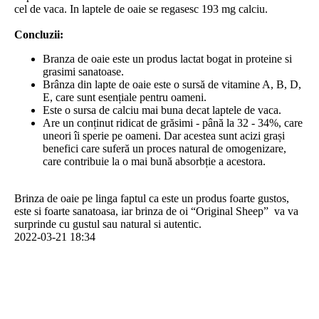
cel de vaca. In laptele de oaie se regasesc 193 mg calciu.
Concluzii:
Branza de oaie este un produs lactat bogat in proteine si
grasimi sanatoase.
Brânza din lapte de oaie este o sursă de vitamine A, B, D,
E, care sunt esențiale pentru oameni.
Este o sursa de calciu mai buna decat laptele de vaca.
Are un conținut ridicat de grăsimi - până la 32 - 34%, care
uneori îi sperie pe oameni. Dar acestea sunt acizi grași
benefici care suferă un proces natural de omogenizare,
care contribuie la o mai bună absorbție a acestora.
Brinza de oaie pe linga faptul ca este un produs foarte gustos,
este si foarte sanatoasa, iar brinza de oi “Original Sheep” va va
surprinde cu gustul sau natural si autentic.
2022-03-21 18:34