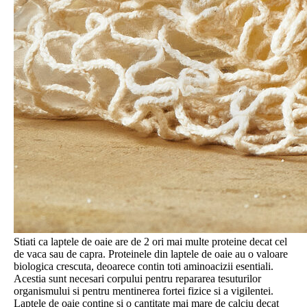
Stiati ca laptele de oaie are de 2 ori mai multe proteine decat cel
de vaca sau de capra. Proteinele din laptele de oaie au o valoare
biologica crescuta, deoarece contin toti aminoacizii esentiali.
Acestia sunt necesari corpului pentru repararea tesuturilor
organismului si pentru mentinerea fortei fizice si a vigilentei.
Laptele de oaie contine si o cantitate mai mare de calciu decat